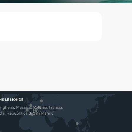
NS LE MONDE
ngheria
,
Messico
,
Polonia
,
Francia
,
dia
,
Repubblica di San Marino