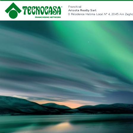
Franchisé
Arisota Realty Sarl
0 Résidence Halima Local N° 4, 2045 Ain Zagh