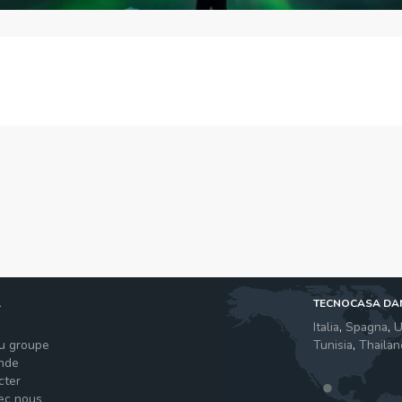
A
TECNOCASA DA
s
Italia
,
Spagna
,
U
du groupe
Tunisia
,
Thailan
nde
cter
vec nous